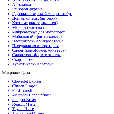
Автолавка
Грузовой фургон
Грузопассажирский микроавтобус
Дом на колесах (автодом)
Костюмерная (гримваген)
Маршрутное такси
Микроавтобус для мотоспорта
Мобильный офис на колесах
Пассажирский микроавтобус
Передвижная лаборатория
Салон-трансформер «Ривьера»
Салон-трансформер эконом
Скорая помощь
Туристический автобус
Микроавтобусы
Chevrolet Express
Citroen Jumper
Ford Transit
Mercedes Benz Sprinter
Peugeot Boxer
Renault Master
Toyota Hiace
Toyota Land Cruiser