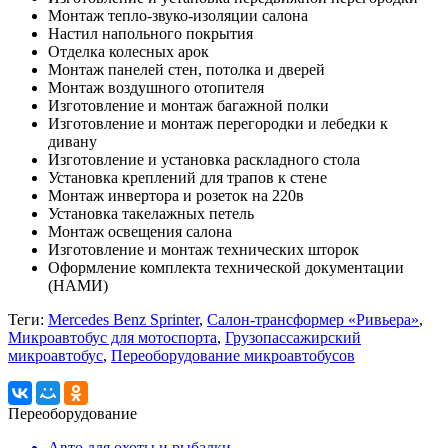
Монтаж тепло-звуко-изоляции салона
Настил напольного покрытия
Отделка колесных арок
Монтаж панелей стен, потолка и дверей
Монтаж воздушного отопителя
Изготовление и монтаж багажной полки
Изготовление и монтаж перегородки и лебедки к
дивану
Изготовление и установка раскладного стола
Установка креплений для трапов к стене
Монтаж инвертора и розеток на 220в
Установка такелажных петель
Монтаж освещения салона
Изготовление и монтаж технических шторок
Оформление комплекта технической документации
(НАМИ)
Теги:
Mercedes Benz Sprinter
,
Салон-трансформер «Ривьера»
,
Микроавтобус для мотоспорта
,
Грузопассажирский
микроавтобус
,
Переоборудование микроавтобусов
Переоборудование
Авто для охоты и рыбалки