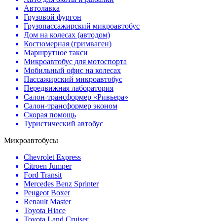
Автолавка
Грузовой фургон
Грузопассажирский микроавтобус
Дом на колесах (автодом)
Костюмерная (гримваген)
Маршрутное такси
Микроавтобус для мотоспорта
Мобильный офис на колесах
Пассажирский микроавтобус
Передвижная лаборатория
Салон-трансформер «Ривьера»
Салон-трансформер эконом
Скорая помощь
Туристический автобус
Микроавтобусы
Chevrolet Express
Citroen Jumper
Ford Transit
Mercedes Benz Sprinter
Peugeot Boxer
Renault Master
Toyota Hiace
Toyota Land Cruiser